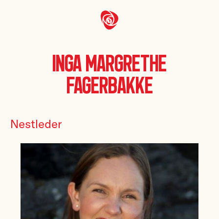
Inga Margrethe
Fagerbakke
Nestleder