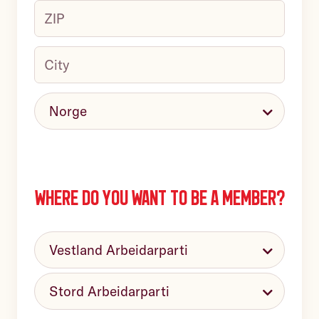
unit,
ZIP
name,
building,
c/o
floor,
City
(
required
)
etc.
Country
(
required
)
Where do you want to be a member?
Select
unit